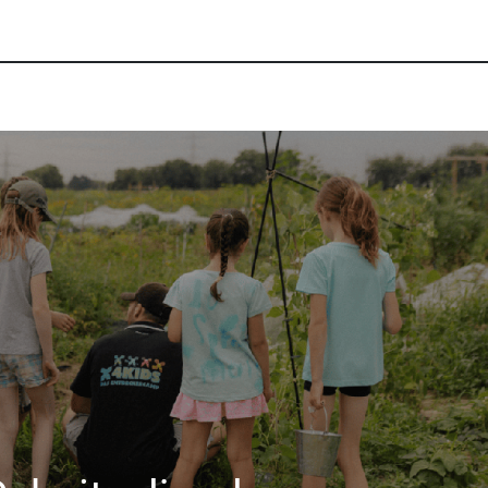
A & Gruppen
Teamevents (B2B)
Public Events
Xpertise